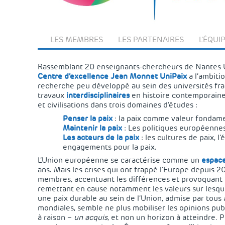
LES MEMBRES
LES PARTENAIRES
L'ÉQUI
Rassemblant 20 enseignants-chercheurs de Nantes Uni
Centre d’excellence Jean Monnet UniPaix
a l’ambiti
recherche peu développé au sein des universités fr
travaux
interdisciplinaires
en histoire contemporaine, 
et civilisations dans trois domaines d’études :
Penser la paix
: la paix comme valeur fonda
Maintenir la paix
: Les politiques européennes
Les acteurs de la paix
: les cultures de paix, l
engagements pour la paix.
L’Union européenne se caractérise comme un
espace
ans. Mais les crises qui ont frappé l’Europe depuis 2
membres, accentuant les différences et provoquant de
remettant en cause notamment les valeurs sur lesque
une paix durable au sein de l’Union, admise par tou
mondiales, semble ne plus mobiliser les opinions publ
à raison –
un acquis
, et non un horizon à atteindre. P