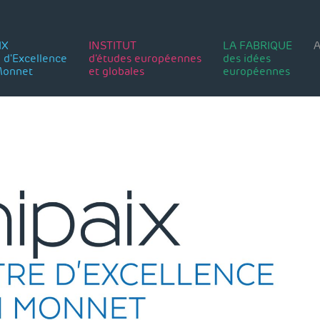
IX
INSTITUT
LA FABRIQUE
A
 d'Excellence
d’études européennes
des idées
Monnet
et globales
européennes