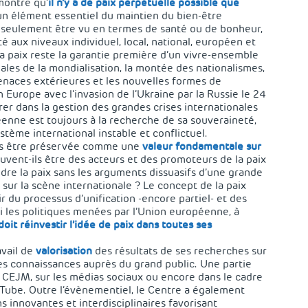
montre qu’
il n’y a de paix perpétuelle possible que
 un élément essentiel du maintien du bien-être
as seulement être vu en termes de santé ou de bonheur,
 aux niveaux individuel, local, national, européen et
La paix reste la garantie première d’un vivre-ensemble
ales de la mondialisation, la montée des nationalismes,
menaces extérieures et les nouvelles formes de
n Europe avec l’invasion de l’Ukraine par la Russie le 24
érer dans la gestion des grandes crises internationales
éenne est toujours à la recherche de sa souveraineté,
stème international instable et conflictuel.
rs être préservée comme une
valeur fondamentale sur
ent-ils être des acteurs et des promoteurs de la paix
re la paix sans les arguments dissuasifs d’une grande
 sur la scène internationale ? Le concept de la paix
r du processus d’unification -encore partiel- et des
 les politiques menées par l’Union européenne, à
doit réinvestir l’idée de paix dans toutes ses
vail de
valorisation
des résultats de ses recherches sur
s connaissances auprès du grand public. Une partie
u CEJM, sur les médias sociaux ou encore dans le cadre
uTube. Outre l’évènementiel, le Centre a également
innovantes et interdisciplinaires favorisant