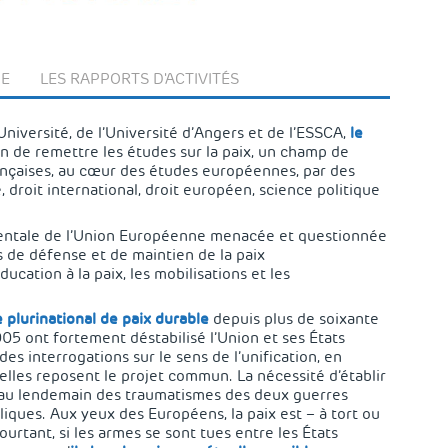
PE
LES RAPPORTS D'ACTIVITÉS
versité, de l’Université d’Angers et de l’ESSCA,
le
on de remettre les études sur la paix, un champ de
ançaises, au cœur des études européennes, par des
droit international, droit européen, science politique
mentale de l’Union Européenne menacée et questionnée
 de défense et de maintien de la paix
’éducation à la paix, les mobilisations et les
 plurinational de paix durable
depuis plus de soixante
005 ont fortement déstabilisé l’Union et ses États
s interrogations sur le sens de l’unification, en
lles reposent le projet commun. La nécessité d’établir
s au lendemain des traumatismes des deux guerres
iques. Aux yeux des Européens, la paix est – à tort ou
ourtant, si les armes se sont tues entre les États