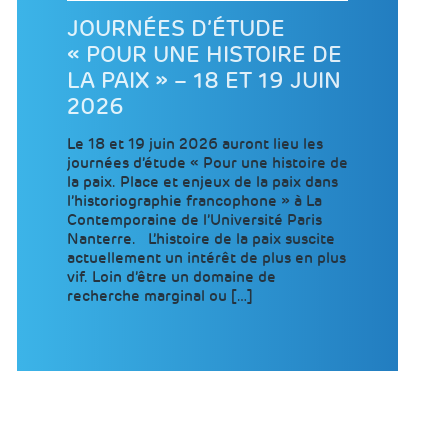
JOURNÉES D’ÉTUDE
« POUR UNE HISTOIRE DE
LA PAIX » – 18 ET 19 JUIN
2026
Le 18 et 19 juin 2026 auront lieu les
journées d’étude « Pour une histoire de
la paix. Place et enjeux de la paix dans
l’historiographie francophone » à La
Contemporaine de l’Université Paris
Nanterre. L’histoire de la paix suscite
actuellement un intérêt de plus en plus
vif. Loin d’être un domaine de
recherche marginal ou […]