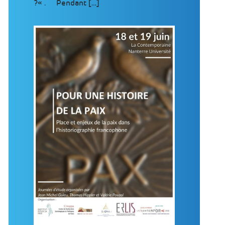
?« . Pendant […]