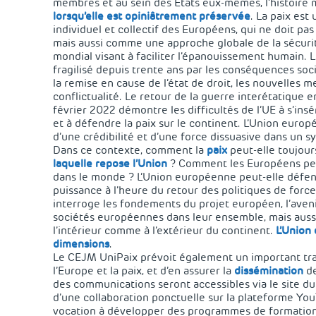
membres et au sein des États eux-mêmes, l’histoire 
lorsqu’elle est
opiniâtrement préservée
. La paix est
individuel et collectif des Européens, qui ne doit p
mais aussi comme une approche globale de la sécurité
mondial visant à faciliter l’épanouissement humain. 
fragilisé depuis trente ans par les conséquences soci
la remise en cause de l’état de droit, les nouvelles 
conflictualité. Le retour de la guerre interétatique e
février 2022 démontre les difficultés de l’UE à s’ins
et à défendre la paix sur le continent. L’Union europ
d’une crédibilité et d’une force dissuasive dans un sy
Dans ce contexte, comment la
paix
peut-elle toujou
laquelle repose l’Union
? Comment les Européens peuv
dans le monde ? L’Union européenne peut-elle défend
puissance à l’heure du retour des politiques de force
interroge les fondements du projet européen, l’aveni
sociétés européennes dans leur ensemble, mais aussi
l’intérieur comme à l’extérieur du continent.
L’Union 
dimensions
.
Le CEJM UniPaix prévoit également un important tra
l’Europe et la paix, et d’en assurer la
dissémination
de
des communications seront accessibles via le site d
d’une collaboration ponctuelle sur la plateforme Yo
vocation à développer des programmes de formations 