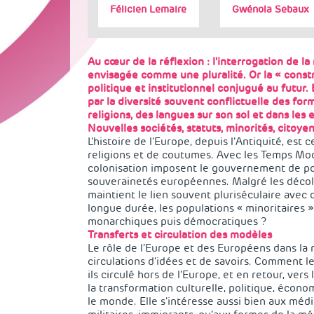
Félicien Lemaire
Gwénola Sebaux
Au cœur de la réflexion : l'interrogation de la
envisagée comme une pluralité.
Or la « const
politique et institutionnel conjugué au futur.
par la diversité souvent conflictuelle des form
religions, des langues sur son sol et dans les
Nouvelles sociétés, statuts, minorités, citoye
L’histoire de l’Europe, depuis l’Antiquité, es
religions et de coutumes. Avec les Temps Mode
colonisation imposent le gouvernement de pop
souverainetés européennes. Malgré les décolo
maintient le lien souvent pluriséculaire avec
longue durée, les populations « minoritaires »
monarchiques puis démocratiques ?
Transferts et circulation des modèles
Le rôle de l’Europe et des Européens dans la m
circulations d’idées et de savoirs. Comment l
ils circulé hors de l’Europe, et en retour, ver
la transformation culturelle, politique, écono
le monde. Elle s’intéresse aussi bien aux médi