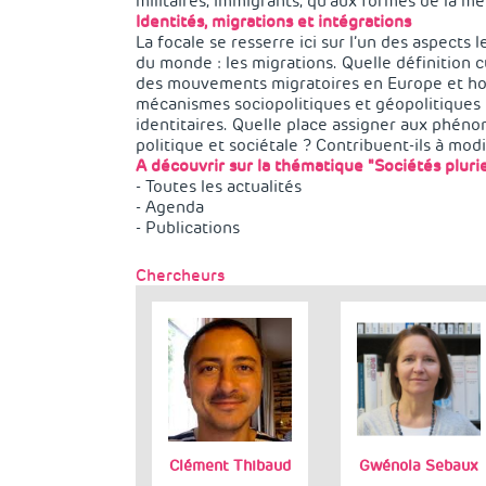
militaires, immigrants, qu’aux formes de la méd
Identités, migrations et intégrations
La focale se resserre ici sur l’un des aspects
du monde : les migrations. Quelle définition c
des mouvements migratoires en Europe et hors
mécanismes sociopolitiques et géopolitiques 
identitaires. Quelle place assigner aux phén
politique et sociétale ? Contribuent-ils à modi
A découvrir sur la thématique "Sociétés pluriel
-
Toutes les actualités
-
Agenda
-
Publications
Chercheurs
Clément Thibaud
Gwénola Sebaux