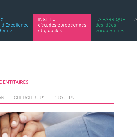
IX
INSTITUT
LA FABRIQUE
A
 d'Excellence
d’études européennes
des idées
Monnet
et globales
européennes
DENTITAIRES
ON
CHERCHEURS
PROJETS