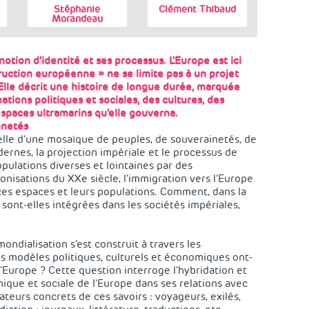
Stéphanie
Clément Thibaud
Morandeau
 notion d'identité et ses processus. L'Europe est ici
ruction européenne » ne se limite pas à un projet
 Elle décrit une histoire de longue durée, marquée
ations politiques et sociales, des cultures, des
 espaces ultramarins qu’elle gouverna.
nnetés
t celle d’une mosaïque de peuples, de souverainetés, de
rnes, la projection impériale et le processus de
ulations diverses et lointaines par des
nisations du XXe siècle, l’immigration vers l’Europe
 ces espaces et leurs populations. Comment, dans la
 sont-elles intégrées dans les sociétés impériales,
ondialisation s’est construit à travers les
es modèles politiques, culturels et économiques ont-
s l’Europe ? Cette question interroge l’hybridation et
mique et sociale de l’Europe dans ses relations avec
ateurs concrets de ces savoirs : voyageurs, exilés,