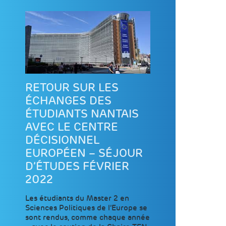
RETOUR SUR LES
ÉCHANGES DES
ÉTUDIANTS NANTAIS
AVEC LE CENTRE
DÉCISIONNEL
EUROPÉEN – SÉJOUR
D’ÉTUDES FÉVRIER
2022
Les étudiants du Master 2 en
Sciences Politiques de l’Europe se
sont rendus, comme chaque année