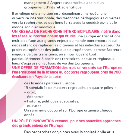
management à Angers rassemblés au sein d’un
groupement d’intérêt scientifique.
Il privilégie une ambition interdisciplinaire marquée, une
ouverture internationale, des méthodes pédagogiques ouvertes
vers la recherche, et des liens forts avec la société civile et le
monde socio-économique.
UN RÉSEAU DE RECHERCHE INTERDISCIPLINAIRE
inséré dans
les réseaux internationaux qui étudie
une Europe en transitions
multiples face aux grands enjeux du monde contemporain qui
nécessitent de replacer les citoyens et les individus au cœur du
projet européen et des politiques européennes, comme facteurs
majeurs de ces transitions, en s’interrogeant tout
particulièrement à partir des territoires locaux et régionaux,
lieux d’expression et lieux de vie des Européens.
UNE OFFRE DE FORMATION des trois universités sur l’Europe et
l’international de la licence au doctorat regroupant près de 700
étudiants en Pays de la Loire
des licences parcours Europe
15 spécialités de masters regroupés en quatre pôles :
– droit,
– économie,
– histoire, politiques et sociétés,
– cultures.
Un séminaire doctoral sur l’Europe organisé chaque
année
UN PÔLE D’INNOVATION
reconnu pour ses nouvelles approches
des grands enjeux de l’Europe
Des recherches conjointes avec la société civile et le