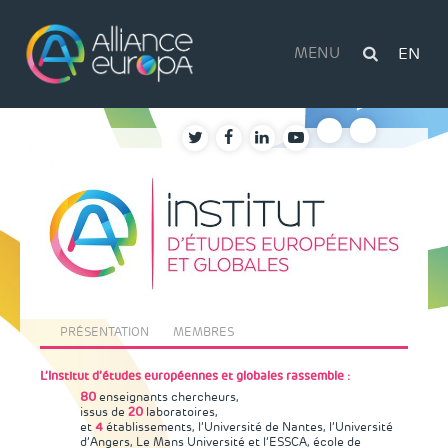
Skip
to
content
MENU
EN
PRÉSENTATION
MEMBRES
L’Institut d’études européennes et globales
rassemble :
80
enseignants chercheurs,
issus de
20
laboratoires,
et
4
établissements, l’Université de Nantes, l’Université
d’Angers, Le Mans Université et l’ESSCA, école de