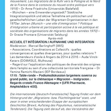
mouvement. Les migrations de la Ruhr vers la Pologne et le Nord
de la France dans le contexte du nouvel ordre politique vers
1919)
– Dr Anne Friedrichs (Universität Bielefeld)
– München – eine Einwanderungsstadt? Städtische
Integrationspolitik und aktive Teilnahme am politischen und
gesellschaftlichen Leben der Migranten-Organisationen in den
1970er Jahren
(Munich – une ville d’immigration ? Politique
d’intégration urbaine et participation active à la vie politique et
sociétale des organisations de migrants dans les années 1970)
–
Dr Grazia Prontera (Universität Salzburg)
Après-midi
ACCUEIL ET INTÉGRATION / AUFNAHME UND INTEGRATION
Modération : Marcel Berlinghoff (IMIS)
– Associations, Coordinations et Collectifs : quelles
convergences et quelles divergences, pour quelles relations ?
Les demandeurs d’asile à Angers de 2014 à 2016 – Aude Vinck-
Keters (DOMASILE, Mulhouse)
– Regard sur l’application des politiques de diversité des origines
dans l’emploi au sein d’une collectivité territoriale française – Dr
Yamina Remichi-Meziani (IEP Bordeaux)
17:15 : Table-ronde – Podiumsdiskussion largement ouverte au
grand public, sur la thématique « Migration – Intégration :
Regards croisés France-Allemagne » (UFR Pharmacie,
Amphithéâtre 400).
Die internationale (deutsch-französische) Tagung findet vor dem
Hintergrund der „Migrations- bzw. Flüchtlingskrise“ statt, und
zwar in einer entscheidenden Etappe der europäischen
Geschichte (Brexit, Aufstieg des Populismus, nationalistische
Tendenzen). Die Tagung zielt darauf ab, das Verständnis der