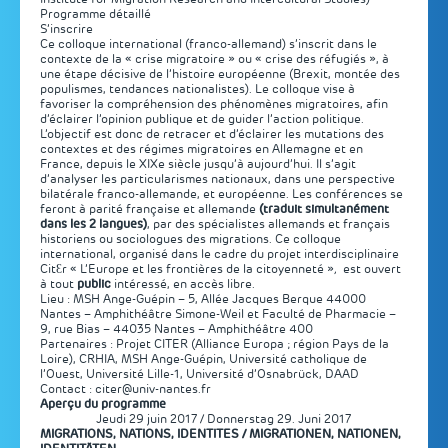
Programme détaillé
S’inscrire
Ce colloque international (franco-allemand) s’inscrit dans le
contexte de la « crise migratoire » ou « crise des réfugiés », à
une étape décisive de l’histoire européenne (Brexit, montée des
populismes, tendances nationalistes). Le colloque vise à
favoriser la compréhension des phénomènes migratoires, afin
d’éclairer l’opinion publique et de guider l’action politique.
L’objectif est donc de retracer et d’éclairer les mutations des
contextes et des régimes migratoires en Allemagne et en
France, depuis le XIXe siècle jusqu’à aujourd’hui. Il s’agit
d’analyser les particularismes nationaux, dans une perspective
bilatérale franco-allemande, et européenne. Les conférences se
feront à parité française et allemande
(traduit simultanément
dans les 2 langues)
, par des spécialistes allemands et français
historiens ou sociologues des migrations. Ce colloque
international, organisé dans le cadre du projet interdisciplinaire
CitƐr
« L’Europe et les frontières de la citoyenneté »
,
est ouvert
à tout
public
intéressé, en accès libre.
Lieu : MSH Ange-Guépin – 5, Allée Jacques Berque 44000
Nantes – Amphithéâtre Simone-Weil et Faculté de Pharmacie –
9, rue Bias – 44035 Nantes – Amphithéâtre 400
Partenaires : Projet CITER (Alliance Europa ; région Pays de la
Loire), CRHIA,
MSH Ange-Guépin
,
Université catholique de
l’Ouest
,
Université Lille-1
,
Université d’Osnabrück
, DAAD
Contact : citer@univ-nantes.fr
Aperçu du programme
Jeudi 29 juin 2017 / Donnerstag 29. Juni 2017
MIGRATIONS, NATIONS, IDENTITES / MIGRATIONEN, NATIONEN,