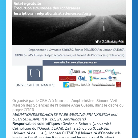
Organisé par le CRHIA à Nantes – Amphithéâtre Simone Veil –
Maison des Sciences de l’Homme Ange Guépin, dans le cadre du
projet CITER.
MIGRATIONSGESCHICHTE IN BEWEGUNG: FRANKREICH und
DEUTSCHLAND (19., 20., 21. Jahrhundert)
Responsables scientifiques :
Gwénola Sebaux (
Université
Catholique de l’Ouest
, 3LAM), Zaihia Zéroulou (
CLERSE,
Université de Lille I), Jochen OLTMER (Université d’Osnabrück-
Institute for Migration Research and Intercultural Studies
)