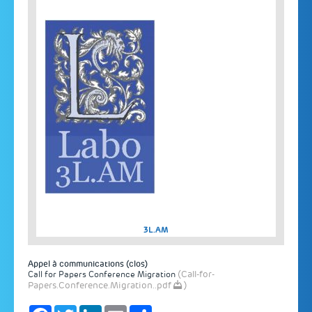
3L.AM
Appel à communications (clos)
(Call-for-
Call for Papers Conference Migration
Papers.Conference.Migration..pdf
)
F
T
L
E
S