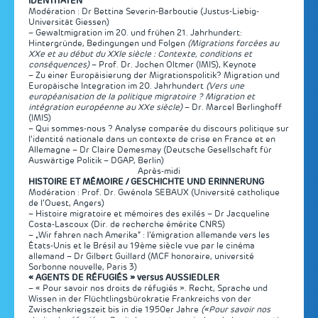
IDENTITÄTEN
Modération : Dr Bettina Severin-Barboutie (Justus-Liebig-
Universität Giessen)
– Gewaltmigration im 20. und frühen 21. Jahrhundert:
Hintergründe, Bedingungen und Folgen
(Migrations forcées au
XXe et au début du XXIe siècle : Contexte, conditions et
conséquences)
– Prof. Dr. Jochen Oltmer (IMIS), Keynote
– Zu einer Europäisierung der Migrationspolitik? Migration und
Europäische Integration im 20. Jahrhundert
(Vers une
européanisation de la politique migratoire ? Migration et
intégration européenne au XXe siècle)
– Dr. Marcel Berlinghoff
(IMIS)
– Qui sommes-nous ? Analyse comparée du discours politique sur
l’identité nationale dans un contexte de crise en France et en
Allemagne – Dr Claire Demesmay (Deutsche Gesellschaft für
Auswärtige Politik – DGAP, Berlin)
Après-midi
HISTOIRE ET MÉMOIRE / GESCHICHTE UND ERINNERUNG
Modération : Prof. Dr. Gwénola SEBAUX (Université catholique
de l’Ouest, Angers)
– Histoire migratoire et mémoires des exilés – Dr Jacqueline
Costa-Lascoux (Dir. de recherche émérite CNRS)
– „Wir fahren nach Amerika“ : l’émigration allemande vers les
États-Unis et le Brésil au 19ème siècle vue par le cinéma
allemand – Dr Gilbert Guillard (MCF honoraire, université
Sorbonne nouvelle, Paris 3)
« AGENTS DE RÉFUGIÉS » versus AUSSIEDLER
– « Pour savoir nos droits de réfugiés ». Recht, Sprache und
Wissen in der Flüchtlingsbürokratie Frankreichs von der
Zwischenkriegszeit bis in die 1950er Jahre
(«Pour savoir nos