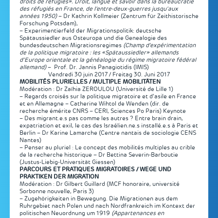
droits de réfugiés». Droit, langue et savoir dans la bureaucratie
des réfugiés en France, de l’entre-deux-guerres jusqu’aux
années 1950)
– Dr Kathrin Kollmeier (Zentrum für Zeithistorische
Forschung Potsdam),
– Experimentierfeld der Migrationspolitik: deutsche
Spätaussiedler aus Osteuropa und die Genealogie des
bundesdeutschen Migrationsregimes
(Champ d’expérimentation
de la politique migratoire : les «Spätaussiedler» allemands
d’Europe orientale et la généalogie du régime migratoire fédéral
allemand)
– Prof. Dr. Jannis Panagiotidis (IMIS)
Vendredi 30 juin 2017 / Freitag 30. Juni 2017
MOBILITÉS PLURIELLES / MULTIPLE MOBILITÄTEN
Modération : Dr Zaïhia ZEROULOU (Université de Lille 1)
– Regards croisés sur la politique migratoire et d’asile en France
et en Allemagne – Catherine Wihtol de Wenden (dir. de
recherche émérite CNRS – CERI, Sciences Po Paris) Keynote
– Des migrant.e.s pas comme les autres ? Entre brain drain,
expatriation et exil, le cas des Israélien.ne.s installé.e.s à Paris et
Berlin – Dr Karine Lamarche (Centre nantais de sociologie CENS
Nantes)
– Penser au pluriel : Le concept des mobilités multiples au crible
de la recherche historique – Dr Bettina Severin-Barboutie
(Justus-Liebig-Universität Giessen)
PARCOURS ET PRATIQUES MIGRATOIRES / WEGE UND
PRAKTIKEN DER MIGRATION
Modération : Dr Gilbert Guillard (MCF honoraire, université
Sorbonne nouvelle, Paris 3)
– Zugehörigkeiten in Bewegung. Die Migrationen aus dem
Ruhrgebiet nach Polen und nach Nordfrankreich im Kontext der
politischen Neuordnung um 1919
(Appartenances en