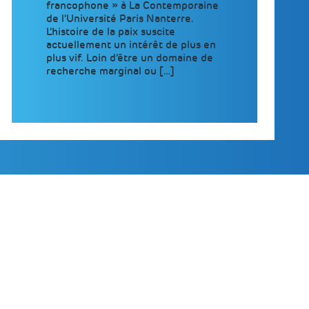
francophone » à La Contemporaine
de l’Université Paris Nanterre.
L’histoire de la paix suscite
actuellement un intérêt de plus en
plus vif. Loin d’être un domaine de
recherche marginal ou […]