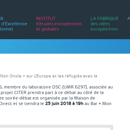
IX
INSTITUT
LA FABRIQUE
A
 d'Excellence
d’études européennes
des idées
Monnet
et globales
européennes
Mon Oncle » sur L’Europe et les réfugiés avec la
membre du laboratoire DSC (UMR 6297), associée au
projet CITER prendra part à ce débat au côté de la
tte soirée-débat est organisée par la Maison de
Direct et se tiendra le
25 juin 2018 à 19h
au Bar « Mon