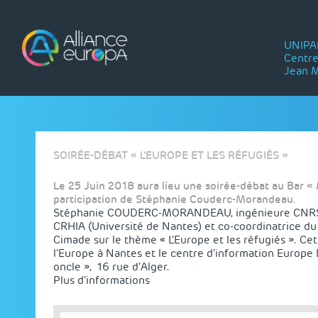
Skip
to
content
UNIPA
Centre
Jean 
SOIRÉE-DÉBAT « L’EUROPE ET LES RÉFUGIÉS »
Le 25 Juin 2018 aura lieu une soirée-débat au Bar « 
participation de Stéphanie Couderc-Morandeau.
Stéphanie COUDERC-MORANDEAU, ingénieure CNRS, 
CRHIA (Université de Nantes) et co-coordinatrice du 
Cimade sur le thème « L’Europe et les réfugiés ». Ce
l’Europe à Nantes et le centre d’information Europe 
oncle », 16 rue d’Alger.
Plus d’informations