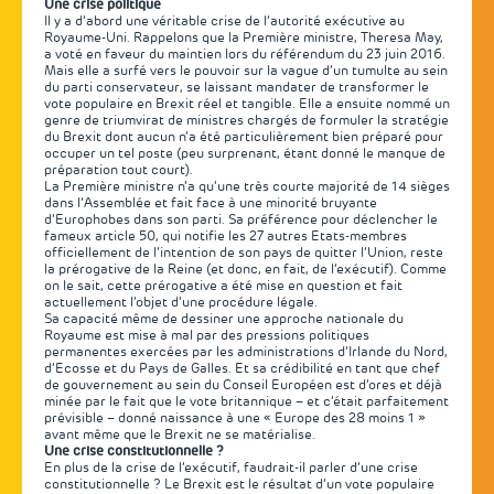
Une crise politique
Il y a d’abord une véritable crise de l’autorité exécutive au
Royaume-Uni. Rappelons que la Première ministre, Theresa May,
a voté en faveur du maintien lors du référendum du 23 juin 2016.
Mais elle a surfé vers le pouvoir sur la vague d’un tumulte au sein
du parti conservateur, se laissant mandater de transformer le
vote populaire en Brexit réel et tangible. Elle a ensuite nommé un
genre de triumvirat de ministres chargés de formuler la stratégie
du Brexit dont aucun n’a été particulièrement bien préparé pour
occuper un tel poste (peu surprenant, étant donné le manque de
préparation tout court).
La Première ministre n’a qu’une très courte majorité de 14 sièges
dans l’Assemblée et fait face à une minorité bruyante
d’Europhobes dans son parti. Sa préférence pour déclencher le
fameux article 50, qui notifie les 27 autres Etats-membres
officiellement de l’intention de son pays de quitter l’Union, reste
la prérogative de la Reine (et donc, en fait, de l’exécutif). Comme
on le sait, cette prérogative a été mise en question et fait
actuellement l’objet d’une procédure légale.
Sa capacité même de dessiner une approche nationale du
Royaume est mise à mal par des pressions politiques
permanentes exercées par les administrations d’Irlande du Nord,
d’Ecosse et du Pays de Galles. Et sa crédibilité en tant que chef
de gouvernement au sein du Conseil Européen est d’ores et déjà
minée par le fait que le vote britannique – et c’était parfaitement
prévisible – donné naissance à une « Europe des 28 moins 1 »
avant même que le Brexit ne se matérialise.
Une crise constitutionnelle ?
En plus de la crise de l’exécutif, faudrait-il parler d’une crise
constitutionnelle ? Le Brexit est le résultat d’un vote populaire