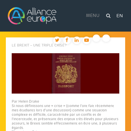
Skip
to
content
MENU
EN
LE BREXIT – UNE TRIPLE CRISE?
Par Helen Drake
Si nous définissons une « crise » (comme l’ont fait récemment
mes étudiants lors d’une discussion) comme une situation
complexe et difficile, caractérisée par un conflit et de
l’incertitude, et présentant des enjeux très élevés pour plusieurs
acteurs, le Brexit semble effectivement en être une, à plusieurs
égards.