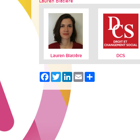
Lauren Blatière
Lauren Blatière
DCS
Facebook
Twitter
LinkedIn
Email
Share