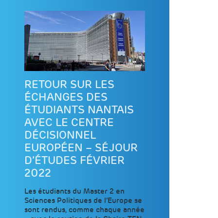
RETOUR SUR LES
ÉCHANGES DES
ÉTUDIANTS NANTAIS
AVEC LE CENTRE
DÉCISIONNEL
EUROPÉEN – SÉJOUR
D’ÉTUDES FÉVRIER
2022
Les étudiants du Master 2 en
Sciences Politiques de l’Europe se
sont rendus, comme chaque année