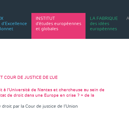
IX
INSTITUT
LA FABRIQUE
A
 d'Excellence
d’études européennes
des idées
Monnet
et globales
européennes
T COUR DE JUSTICE DE L’UE
t à l’Université de Nantes et chercheuse au sein de
Etat de droit dans une Europe en crise ? » de la
e droit par la Cour de justice de l’Union