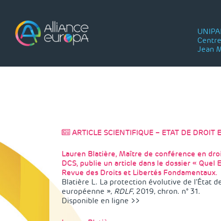
Skip
to
content
UNIPA
Centre
Jean 
ARTICLE SCIENTIFIQUE – ETAT DE DROIT E
Lauren Blatière, Maître de conférence en droi
DCS, publie un article dans le dossier « Quel 
Revue des Droits et Libertés Fondamentaux.
Blatière L. La protection évolutive de l’État d
européenne »,
RDLF
, 2019, chron. n° 31.
Disponible
en ligne >>