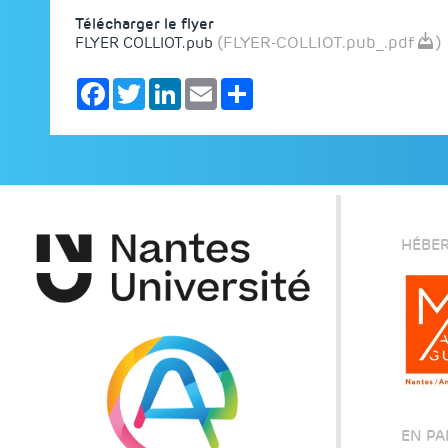
Télécharger le flyer
(FLYER-COLLIOT.pub_.pdf
)
FLYER COLLIOT.pub
Facebook
Twitter
LinkedIn
Email
Share
HÉBER
EN PA