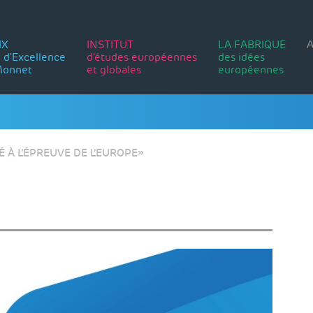
IX
INSTITUT
LA FABRIQUE
A
 d'Excellence
d’études européennes
des idées
Monnet
et globales
européennes
 À L’ÉPREUVE DE L’EUROPE»