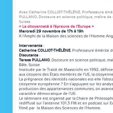
Avec Catherine COLLIOT-THÉLÈNE, Professeure émérit
PULLANO, Docteure en science politique, maître de c
Suisse.
« La citoyenneté à l’épreuve de l’Europe »
Mercredi 29 novembre de 17h à 19h
A l’Amphi de la Maison des sciences de l’Homme An
Intervenante
:
Catherine COLLIOT-THÉLÈNE
,
Professeure émérite de
Discutante
:
Teresa PULLANO
, Docteure en science politique, ma
Bâle, Suisse
Instituée par le Traité de Maastricht en 1992, défini
aux citoyens des États membres de l’UE, la citoyenn
La prégnance des identités nationales est-elle l’ob
citoyenne européenne ? En s’appuyant sur les anal
production des appartenances communes, on avancera 
caractère démocratique de l’UE.
Le séminaire est organisé par la
Chaire de Philosophi
rediffusé sur l’antenne 101.3 FM et en podcast sur
E
filmé par la Maison des Sciences de l’Homme.