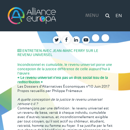
Skip
to
content
MENU
EN
ENTRETIEN AVEC JEAN-MARC FERRY SUR LE
REVENU UNIVERSEL
Inconditionnel et cumulable, le revenu universel porte une
conception de la justice différente de celle aujourd’hui à
l’œuvre.
« Le revenu universel n’est pas un droit social issu de la
redistribution »
Les Dossiers d’Alternatives Économiques n°10 Juin 2017
Propos recueillis par Philippe Frémeaux
A quelle conception de la justice le revenu universel
renvoie-t-il ?
Commençons par une définition : le revenu universel est
un revenu de base, versé à chaque individu, cumulable
avec d’autres revenus, et inconditionnellement exigible
par tout citoyen, qu’il soit actif ou chômeur, étudiant,
retraité, homme ou femme au foyer. Il se justifie par le fait