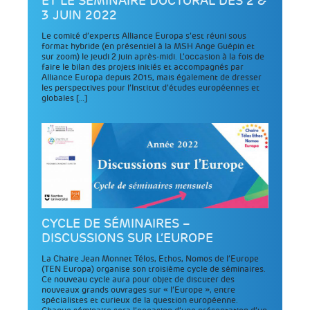
ET LE SÉMINAIRE DOCTORAL DES 2 &
3 JUIN 2022
Le comité d’experts Alliance Europa s’est réuni sous
format hybride (en présentiel à la MSH Ange Guépin et
sur zoom) le jeudi 2 juin après-midi. L’occasion à la fois de
faire le bilan des projets initiés et accompagnés par
Alliance Europa depuis 2015, mais également de dresser
les perspectives pour l’Institut d’études européennes et
globales […]
CYCLE DE SÉMINAIRES –
DISCUSSIONS SUR L’EUROPE
La Chaire Jean Monnet Télos, Ethos, Nomos de l’Europe
(TEN Europa) organise son troisième cycle de séminaires.
Ce nouveau cycle aura pour objet de discuter des
nouveaux grands ouvrages sur « l’Europe », entre
spécialistes et curieux de la question européenne.